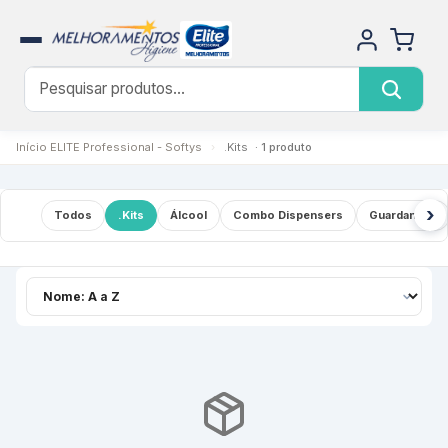
Início
ELITE Professional - Softys
›
.Kits
· 1 produto
›
Todos
.Kits
Álcool
Combo Dispensers
Guardanapo