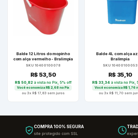
Balde 12 Litros do mopinho
Balde 4L com alça az
com alça vermelho - Bralimpia
Bralimpia
SKU 10400100078
SKU 10400100053
R$
53,50
R$
35,10
R$
50,82
à vista no Pix, 5% off
R$
33,34
à vista no Pix, 
Você economiza
R$
2,68
no Pix
Você economiza
R$
1,76
n
ou 3x
R$
17,83
sem juros
ou 3x
R$
11,70
sem jur
COMPRA 100% SEGURA
TRAD
site protegido com SSL
exper