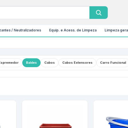
antes / Neutralizadores
Equip. e Acess. de Limpeza
Limpeza gera
Espremedor
Baldes
Cabos
Cabos Extensores
Carro Funcional