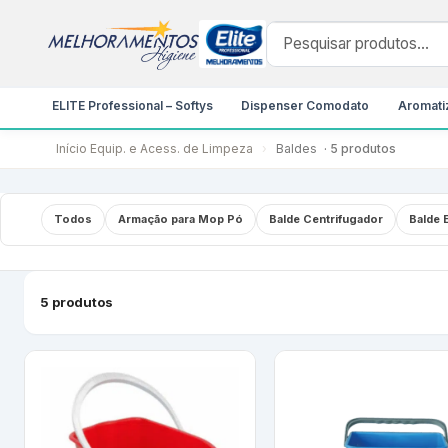
ELITE Professional – Softys
Dispenser Comodato
Aromatiz
Início
Equip. e Acess. de Limpeza
›
Baldes
· 5 produtos
Todos
Armação para Mop Pó
Balde Centrifugador
Balde 
5 produtos