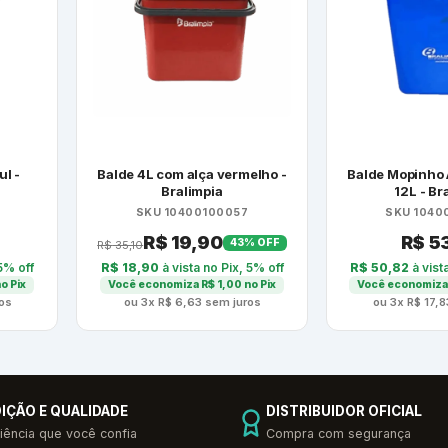
ul -
Balde 4L com alça vermelho -
Balde Mopinho 
Bralimpia
12L - Br
SKU 10400100057
SKU 1040
R$
19,90
R$
5
43% OFF
R$
35,10
5% off
R$
18,90
à vista no Pix, 5% off
R$
50,82
à vist
o Pix
Você economiza
R$
1,00
no Pix
Você economiz
os
ou 3x
R$
6,63
sem juros
ou 3x
R$
17,8
IÇÃO E QUALIDADE
DISTRIBUIDOR OFICIAL
iência que você confia
Compra com segurança