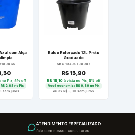
Azul com Alça
Balde Reforçado 12L Preto
alimpia
Graduado
0100065
SKU 10400100087
3,50
R$
15,90
a no Pix, 5% off
R$
15,10
à vista no Pix, 5% off
a
R$
2,68
no Pix
Você economiza
R$
0,80
no Pix
3
sem juros
ou 3x
R$
5,30
sem juros
ATENDIMENTO ESPECIALIZADO
fale com nossos consultores