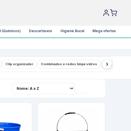
l (Químicos)
Descartáveis
Higiene Bucal
Mega ofertas
›
Clip organizador
Combinados e rodos limpa vidros
Conjunto Mop 