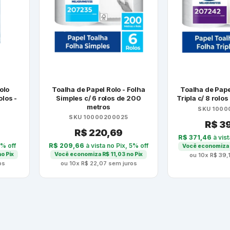
olo
Toalha de Papel Rolo - Folha
Toalha de Pape
olos -
Simples c/ 6 rolos de 200
Tripla c/ 8 rolo
metros
SKU 1000
SKU 10000200025
R$
39
R$
220,69
R$
371,46
à vist
5% off
R$
209,66
à vista no Pix, 5% off
Você economiza
o Pix
Você economiza
R$
11,03
no Pix
ou 10x
R$
39,
os
ou 10x
R$
22,07
sem juros