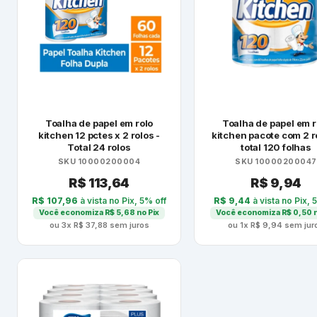
Toalha de papel em rolo
Toalha de papel em r
kitchen 12 pctes x 2 rolos -
kitchen pacote com 2 r
Total 24 rolos
total 120 folhas
SKU 10000200004
SKU 10000200047
R$
113,64
R$
9,94
R$
107,96
à vista no Pix, 5% off
R$
9,44
à vista no Pix, 
Você economiza
R$
5,68
no Pix
Você economiza
R$
0,50
n
ou 3x
R$
37,88
sem juros
ou 1x
R$
9,94
sem jur