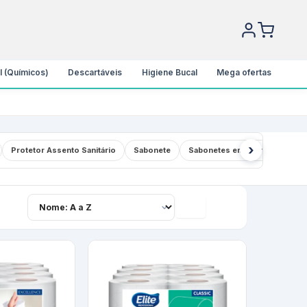
l (Químicos)
Descartáveis
Higiene Bucal
Mega ofertas
›
Protetor Assento Sanitário
Sabonete
Sabonetes em Barra
Saqui