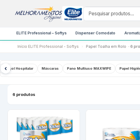
ELITE Professional – Softys
Dispenser Comodato
Aromatiz
Início
ELITE Professional - Softys
›
Papel Toalha em Rolo
· 6 pr
‹
Lençol Hospitalar
Máscaras
Pano Multiuso MAXWIPE
Papel Higiê
6 produtos