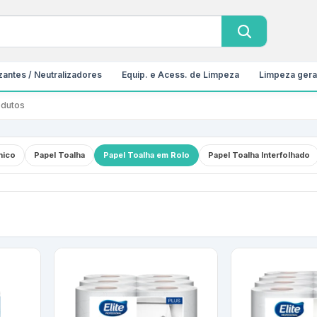
antes / Neutralizadores
Equip. e Acess. de Limpeza
Limpeza gera
odutos
nico
Papel Toalha
Papel Toalha em Rolo
Papel Toalha Interfolhado