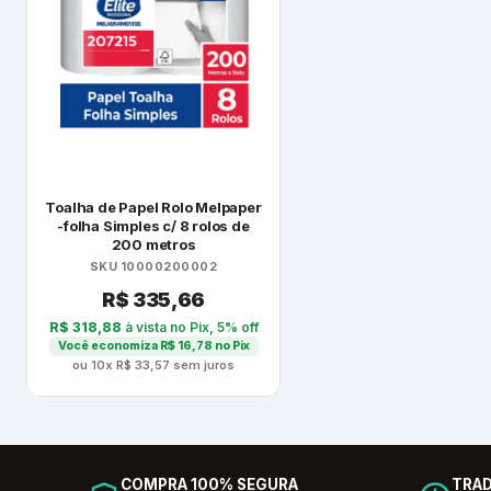
Toalha de Papel Rolo Melpaper
-folha Simples c/ 8 rolos de
200 metros
SKU 10000200002
R$
335,66
R$
318,88
à vista no Pix, 5% off
Você economiza
R$
16,78
no Pix
ou 10x
R$
33,57
sem juros
COMPRA 100% SEGURA
TRAD