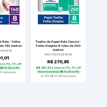
l Rolo - Folha
Toalha de Papel Rolo Classic -
s de 140 metros
Folha Simples 8 rolos de 250
metros
0100032
SKU 10000200035
1,01
R$
270,85
a no Pix, 5% off
R$
257,31
à vista no Pix, 5% off
R$
19,55
no Pix
Você economiza
R$
13,54
no Pix
10
sem juros
ou 10x
R$
27,09
sem juros