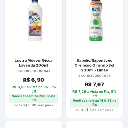
Lustra Móveis Gioca
Sapólio/Saponáceo
Lavanda 200ml
Cremoso Girando Sol
300ml - Limão
SKU 10300900041
SKU 10302800023
R$
6,90
R$
7,67
R$
6,55
à vista no Pix, 5%
off
R$
7,29
à vista no Pix, 5%
off
Você economiza
R$
0,35
no
Pix
Você economiza
R$
0,38
no
Pix
ou 1x
R$
6,90
sem juros
ou 1x
R$
7,67
sem juros