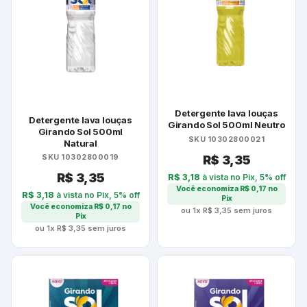
Detergente lava louças
Detergente lava louças
Girando Sol 500ml Neutro
Girando Sol 500ml
SKU 10302800021
Natural
R$
3,35
SKU 10302800019
R$
3,35
R$
3,18
à vista no Pix, 5% off
Você economiza
R$
0,17
no
R$
3,18
à vista no Pix, 5% off
Pix
Você economiza
R$
0,17
no
ou 1x
R$
3,35
sem juros
Pix
ou 1x
R$
3,35
sem juros