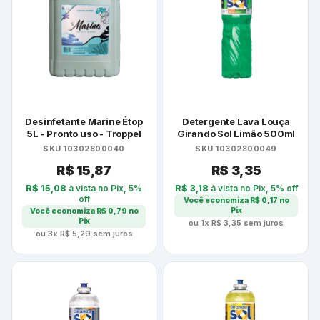
Desinfetante Marine Étop
Detergente Lava Louça
5L - Pronto uso - Troppel
Girando Sol Limão 500ml
SKU 10302800040
SKU 10302800049
R$
15,87
R$
3,35
R$
15,08
à vista no Pix, 5%
R$
3,18
à vista no Pix, 5% off
off
Você economiza
R$
0,17
no
Pix
Você economiza
R$
0,79
no
Pix
ou 1x
R$
3,35
sem juros
ou 3x
R$
5,29
sem juros