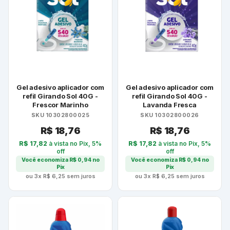
Gel adesivo aplicador com
Gel adesivo aplicador com
refil Girando Sol 40G -
refil Girando Sol 40G -
Frescor Marinho
Lavanda Fresca
SKU 10302800025
SKU 10302800026
R$
18,76
R$
18,76
R$
17,82
à vista no Pix, 5%
R$
17,82
à vista no Pix, 5%
off
off
Você economiza
R$
0,94
no
Você economiza
R$
0,94
no
Pix
Pix
ou 3x
R$
6,25
sem juros
ou 3x
R$
6,25
sem juros