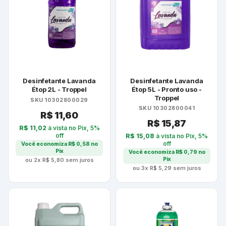
Desinfetante Lavanda
Desinfetante Lavanda
Étop 2L - Troppel
Étop 5L - Pronto uso -
Troppel
SKU 10302800029
SKU 10302800041
R$
11,60
R$
15,87
R$
11,02
à vista no Pix, 5%
off
R$
15,08
à vista no Pix, 5%
off
Você economiza
R$
0,58
no
Pix
Você economiza
R$
0,79
no
Pix
ou 2x
R$
5,80
sem juros
ou 3x
R$
5,29
sem juros