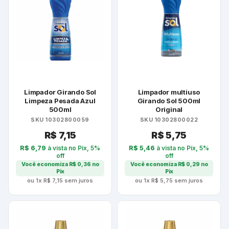
Limpador Girando Sol
Limpador multiuso
Limpeza Pesada Azul
Girando Sol 500ml
500ml
Original
SKU 10302800059
SKU 10302800022
R$
7,15
R$
5,75
R$
6,79
à vista no Pix, 5%
R$
5,46
à vista no Pix, 5%
off
off
Você economiza
R$
0,36
no
Você economiza
R$
0,29
no
Pix
Pix
ou 1x
R$
7,15
sem juros
ou 1x
R$
5,75
sem juros