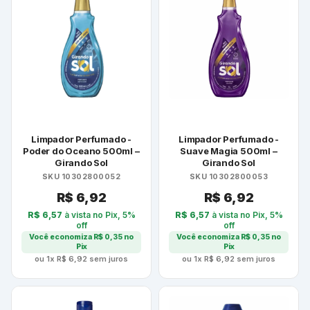
Limpador Perfumado -
Limpador Perfumado -
Poder do Oceano 500ml –
Suave Magia 500ml –
Girando Sol
Girando Sol
SKU 10302800052
SKU 10302800053
R$
6,92
R$
6,92
R$
6,57
à vista no Pix, 5%
R$
6,57
à vista no Pix, 5%
off
off
Você economiza
R$
0,35
no
Você economiza
R$
0,35
no
Pix
Pix
ou 1x
R$
6,92
sem juros
ou 1x
R$
6,92
sem juros