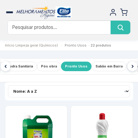
Início
Limpeza geral (Químicos)
›
Pronto Usos
· 22 produtos
‹
›
Pedra Sanitária
Pós obra
Pronto Usos
Sabão em Barra
Sab