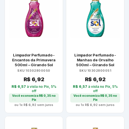
Limpador Perfumado -
Limpador Perfumado -
Encantos da Primavera
Manhas de Orvalho
500ml – Girando Sol
500ml – Girando Sol
SKU 10302800050
SKU 10302800051
R$
6,92
R$
6,92
R$
6,57
à vista no Pix, 5%
R$
6,57
à vista no Pix, 5%
off
off
Você economiza
R$
0,35
no
Você economiza
R$
0,35
no
Pix
Pix
ou 1x
R$
6,92
sem juros
ou 1x
R$
6,92
sem juros