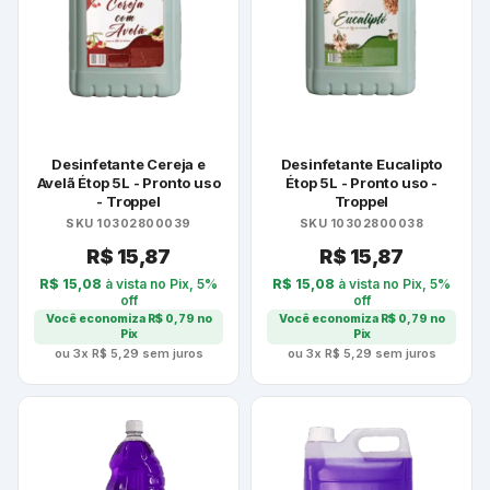
Desinfetante Cereja e
Desinfetante Eucalipto
Avelã Étop 5L - Pronto uso
Étop 5L - Pronto uso -
- Troppel
Troppel
SKU 10302800039
SKU 10302800038
R$
15,87
R$
15,87
R$
15,08
à vista no Pix, 5%
R$
15,08
à vista no Pix, 5%
off
off
Você economiza
R$
0,79
no
Você economiza
R$
0,79
no
Pix
Pix
ou 3x
R$
5,29
sem juros
ou 3x
R$
5,29
sem juros