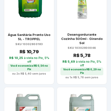
Desengordurante
Água Sanitária Pronto Uso
Cozinha 500ml - Girando
5L - TROPPEL
Sol
SKU 10302800183
SKU 10302800046
R$
10,79
R$
5,78
R$
10,25
à vista no Pix, 5%
off
R$
5,49
à vista no Pix, 5%
off
Você economiza
R$
0,54
no
Pix
Você economiza
R$
0,29
no
Pix
ou 2x
R$
5,40
sem juros
ou 1x
R$
5,78
sem juros