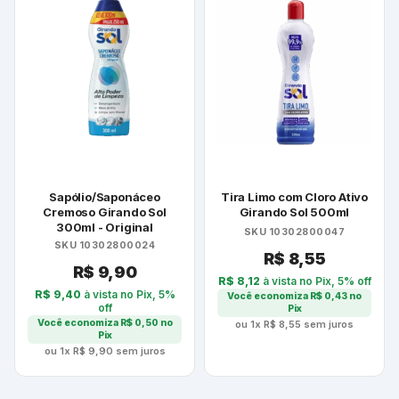
Sapólio/Saponáceo
Tira Limo com Cloro Ativo
Cremoso Girando Sol
Girando Sol 500ml
300ml - Original
SKU 10302800047
SKU 10302800024
R$
8,55
R$
9,90
R$
8,12
à vista no Pix, 5% off
R$
9,40
à vista no Pix, 5%
Você economiza
R$
0,43
no
off
Pix
Você economiza
R$
0,50
no
ou 1x
R$
8,55
sem juros
Pix
ou 1x
R$
9,90
sem juros