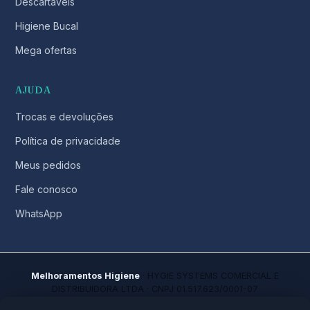
Descartáveis
Higiene Bucal
Mega ofertas
AJUDA
Trocas e devoluções
Política de privacidade
Meus pedidos
Fale conosco
WhatsApp
Melhoramentos Higiene
· HYGIE SYSTEMS COMERCIAL E
DISTRIBUIDORA LTDA · CNPJ 01.517.623/0001-07
Av. Comendador Franco, 5665 · Uberaba, Curitiba · PR, 81560-000