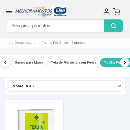
Início
Descartáveis
›
Toalha Pet Shop
· 1 produto
‹
›
áveis
Sacos para Lixos
Tela de Mictório com Pedra
Toalha Pet Sho