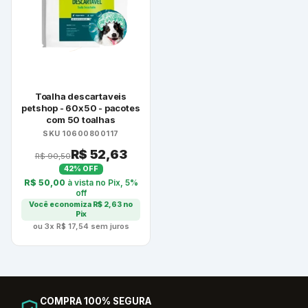
Toalha descartaveis
petshop - 60x50 - pacotes
com 50 toalhas
SKU 10600800117
R$
52,63
R$
90,50
42% OFF
R$
50,00
à vista no Pix, 5%
off
Você economiza
R$
2,63
no
Pix
ou 3x
R$
17,54
sem juros
COMPRA 100% SEGURA