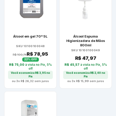
Álcool em gel 70º 5L
Álcool Espuma
Higienizadora de Mãos
800ml
SKU 10100100048
SKU 10100100049
R$
78,95
R$
100,74
R$
47,97
22% OFF
R$
45,57
à vista no Pix, 5%
R$
75,00
à vista no Pix, 5%
off
off
Você economiza
R$
2,40
no
Você economiza
R$
3,95
no
Pix
Pix
ou 3x
R$
15,99
sem juros
ou 3x
R$
26,32
sem juros