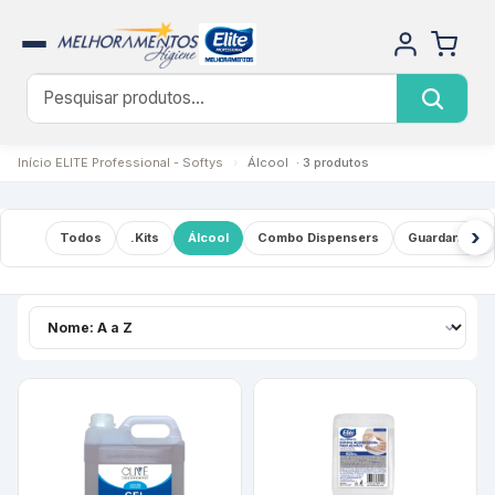
Início
ELITE Professional - Softys
›
Álcool
· 3 produtos
›
Todos
.Kits
Álcool
Combo Dispensers
Guardanapo