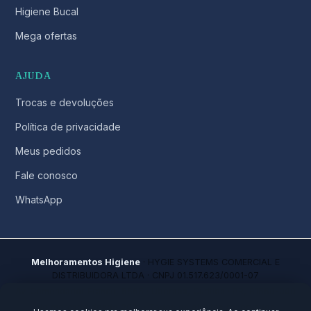
Higiene Bucal
Mega ofertas
AJUDA
Trocas e devoluções
Política de privacidade
Meus pedidos
Fale conosco
WhatsApp
Melhoramentos Higiene
· HYGIE SYSTEMS COMERCIAL E
DISTRIBUIDORA LTDA · CNPJ 01.517.623/0001-07
Av. Comendador Franco, 5665 · Uberaba, Curitiba · PR, 81560-000
No mercado desde 2021 · Todos os direitos reservados