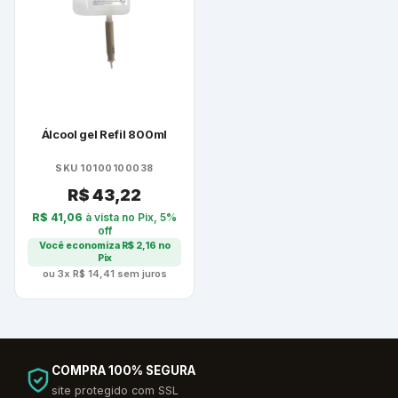
Álcool gel Refil 800ml
SKU 10100100038
R$
43,22
R$
41,06
à vista no Pix, 5%
off
Você economiza
R$
2,16
no
Pix
ou 3x
R$
14,41
sem juros
COMPRA 100% SEGURA
site protegido com SSL