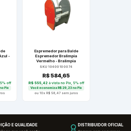
lde
Espremedor para Balde
zul -
Espremedor Bralimpia
Vermelho - Bralimpia
SKU 10400100074
R$
584,65
 5% off
R$
555,42
à vista no Pix, 5% off
no Pix
Você economiza
R$
29,23
no Pix
ros
ou 10x
R$
58,47
sem juros
IÇÃO E QUALIDADE
DISTRIBUIDOR OFICIAL