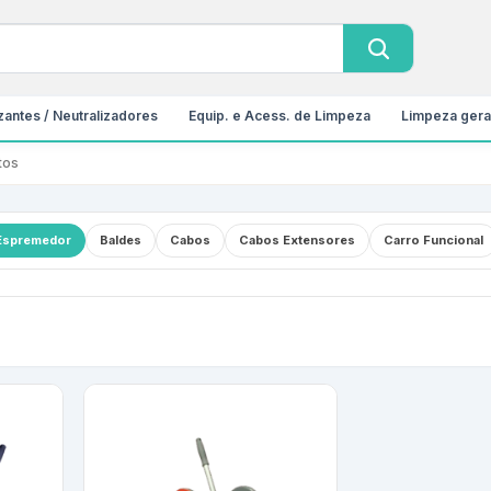
antes / Neutralizadores
Equip. e Acess. de Limpeza
Limpeza gera
tos
Espremedor
Baldes
Cabos
Cabos Extensores
Carro Funcional