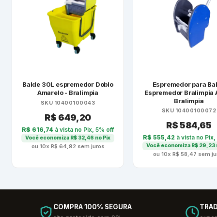
Balde 30L espremedor Doblo
Espremedor para Ba
Amarelo - Bralimpia
Espremedor Bralimpia A
Bralimpia
SKU 10400100043
SKU 10400100072
R$
649,20
R$
584,65
R$
616,74
à vista no Pix, 5% off
R$
555,42
à vista no Pix,
Você economiza
R$
32,46
no Pix
Você economiza
R$
29,23
ou 10x
R$
64,92
sem juros
ou 10x
R$
58,47
sem ju
COMPRA 100% SEGURA
TRAD