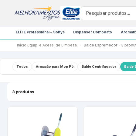
ELITE Professional – Softys
Dispenser Comodato
Aromatiz
Início
Equip. e Acess. de Limpeza
›
Balde Espremedor
· 3 produ
Todos
Armação para Mop Pó
Balde Centrifugador
Balde 
3 produtos