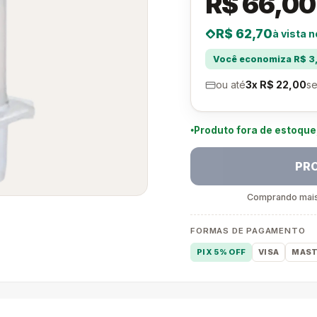
R$ 66,00
R$ 62,70
à vista n
Você economiza R$ 3,
ou até
3x R$ 22,00
se
Produto fora de estoqu
PR
Comprando mais 
FORMAS DE PAGAMENTO
PIX 5% OFF
VISA
MAST