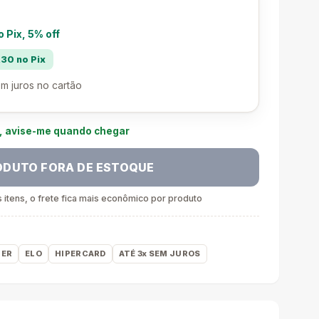
o Pix, 5% off
30 no Pix
m juros no cartão
e, avise-me quando chegar
ODUTO FORA DE ESTOQUE
itens, o frete fica mais econômico por produto
ER
ELO
HIPERCARD
ATÉ 3x SEM JUROS