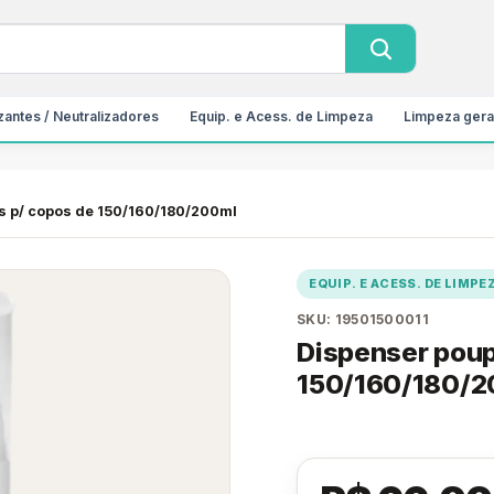
antes / Neutralizadores
Equip. e Acess. de Limpeza
Limpeza gera
s p/ copos de 150/160/180/200ml
EQUIP. E ACESS. DE LIMPE
SKU: 19501500011
Dispenser poup
150/160/180/