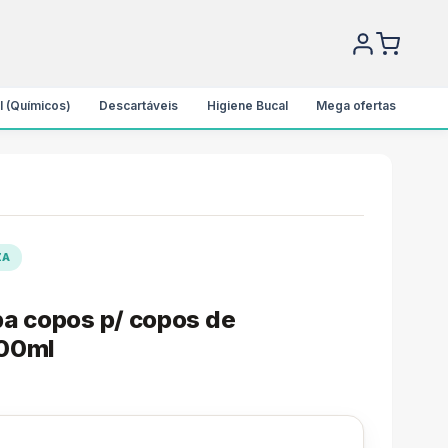
l (Químicos)
Descartáveis
Higiene Bucal
Mega ofertas
ZA
a copos p/ copos de
200ml