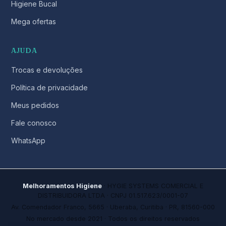
Higiene Bucal
Mega ofertas
AJUDA
Trocas e devoluções
Política de privacidade
Meus pedidos
Fale conosco
WhatsApp
Melhoramentos Higiene
· HYGIE SYSTEMS COMERCIAL E
DISTRIBUIDORA LTDA · CNPJ 01.517.623/0001-07
Av. Comendador Franco, 5665 · Uberaba, Curitiba · PR, 81560-000
No mercado desde 2021 · Todos os direitos reservados