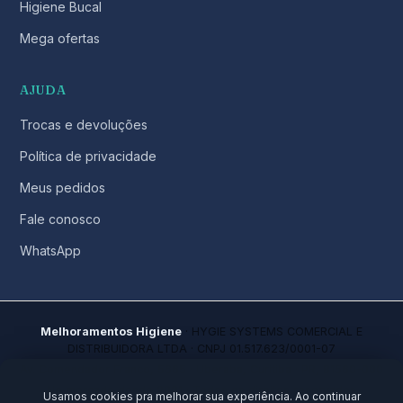
Higiene Bucal
Mega ofertas
AJUDA
Trocas e devoluções
Política de privacidade
Meus pedidos
Fale conosco
WhatsApp
Melhoramentos Higiene
· HYGIE SYSTEMS COMERCIAL E
DISTRIBUIDORA LTDA · CNPJ 01.517.623/0001-07
Av. Comendador Franco, 5665 · Uberaba, Curitiba · PR, 81560-000
No mercado desde 2021 · Todos os direitos reservados
Usamos cookies pra melhorar sua experiência. Ao continuar