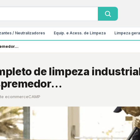
antes / Neutralizadores
Equip. e Acess. de Limpeza
Limpeza gera
premedor…
pleto de limpeza industria
espremedor…
rte ecommerceCAMP