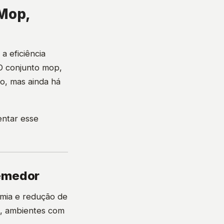
 Mop,
a eficiência
O conjunto mop,
o, mas ainda há
entar esse
remedor
omia e redução de
s, ambientes com