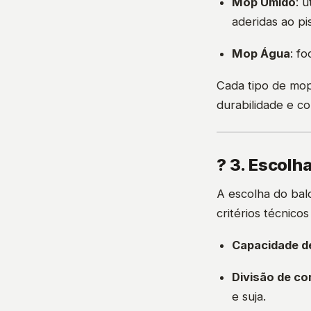
Mop Úmido
: 
aderidas ao pi
Mop Água
: f
Cada tipo de mop
durabilidade e c
? 3. Escolh
A escolha do bald
critérios técnicos
Capacidade d
Divisão de c
e suja.