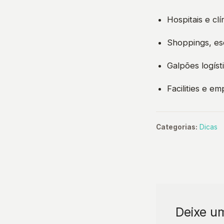
Hospitais e clí
Shoppings, es
Galpões logíst
Facilities e e
Categorias:
Dicas
Deixe u