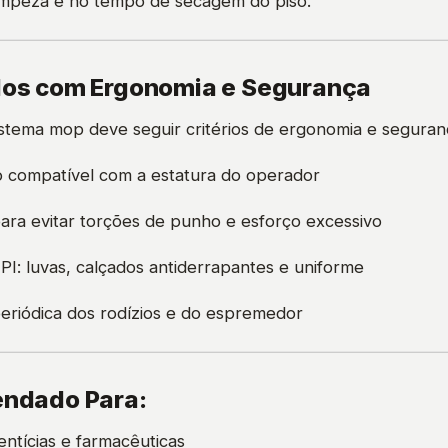
 limpeza e no tempo de secagem do piso.
ados com Ergonomia e Segurança
stema mop deve seguir critérios de ergonomia e seguran
o compatível com a estatura do operador
ara evitar torções de punho e esforço excessivo
EPI: luvas, calçados antiderrapantes e uniforme
riódica dos rodízios e do espremedor
endado Para:
mentícias e farmacêuticas