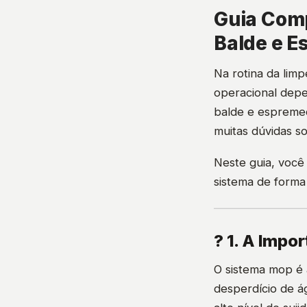
Guia Comp
Balde e 
Na rotina da limp
operacional depe
balde e espremed
muitas dúvidas s
Neste guia, você
sistema de forma
? 1. A Impo
O sistema mop é 
desperdício de á