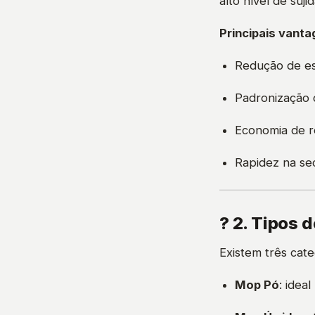
alto nível de suj
Principais vanta
Redução de es
Padronização 
Economia de r
Rapidez na se
? 2. Tipos 
Existem três cat
Mop Pó
: idea