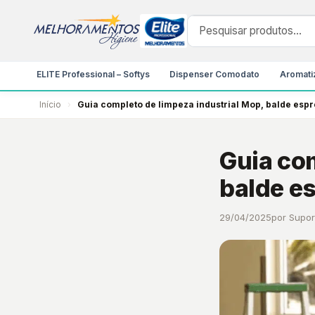
ELITE Professional – Softys
Dispenser Comodato
Aromatiz
Início
›
Guia completo de limpeza industrial Mop, balde es
Guia com
balde 
29/04/2025
por Supo