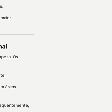
e.
 maior
nal
mpeza. Os
te.
em áreas
sequentemente,