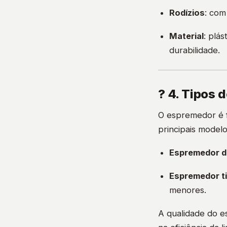
Rodízios
: com
Material
: plá
durabilidade.
? 4. Tipos 
O espremedor é f
principais modelo
Espremedor de
Espremedor ti
menores.
A qualidade do 