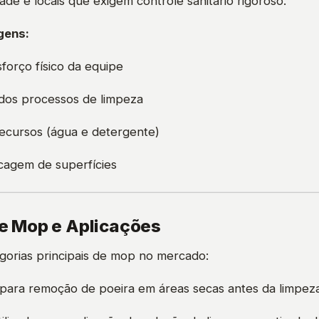
idade e locais que exigem controle sanitário rigoroso.
gens:
forço físico da equipe
dos processos de limpeza
ecursos (água e detergente)
cagem de superfícies
de Mop e Aplicações
egorias principais de mop no mercado:
l para remoção de poeira em áreas secas antes da limpez