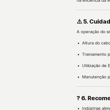
na eficiência da
⚠️ 5. Cuid
A operação do si
Altura do cab
Treinamento p
Utilização de 
Manutenção pe
? 6. Recom
Indústrias ali