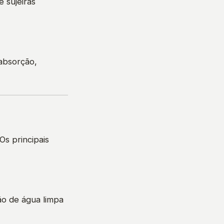
e sujeiras
 absorção,
Os principais
ão de água limpa