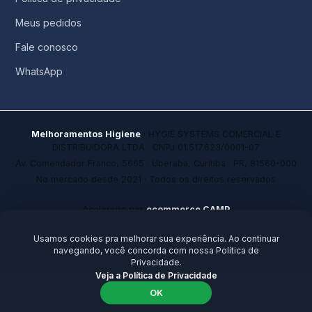
Meus pedidos
Fale conosco
WhatsApp
Melhoramentos Higiene
· HYGIE SYSTEMS COMERCIAL E
DISTRIBUIDORA LTDA · CNPJ 01.517.623/0001-07
Av. Comendador Franco, 5665 · Uberaba, Curitiba · PR, 81560-000
No mercado desde 2021 · Todos os direitos reservados
Acelerado por
ecommerce.CAMP
Plataforma de alta conversão com IA que aprende a cada venda.
Ideal para founders e empresários que precisam ir além da
Usamos cookies pra melhorar sua experiência. Ao continuar
tecnologia.
navegando, você concorda com nossa Política de
Privacidade.
Veja a Política de Privacidade
OK