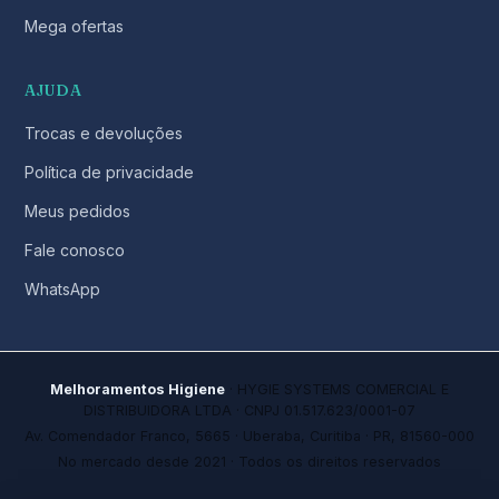
Mega ofertas
AJUDA
Trocas e devoluções
Política de privacidade
Meus pedidos
Fale conosco
WhatsApp
Melhoramentos Higiene
· HYGIE SYSTEMS COMERCIAL E
DISTRIBUIDORA LTDA · CNPJ 01.517.623/0001-07
Av. Comendador Franco, 5665 · Uberaba, Curitiba · PR, 81560-000
No mercado desde 2021 · Todos os direitos reservados