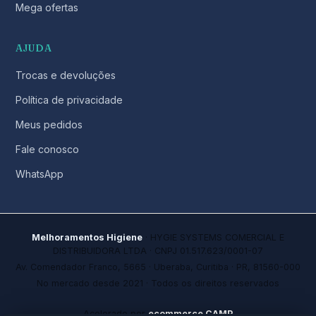
Mega ofertas
AJUDA
Trocas e devoluções
Política de privacidade
Meus pedidos
Fale conosco
WhatsApp
Melhoramentos Higiene
· HYGIE SYSTEMS COMERCIAL E
DISTRIBUIDORA LTDA · CNPJ 01.517.623/0001-07
Av. Comendador Franco, 5665 · Uberaba, Curitiba · PR, 81560-000
No mercado desde 2021 · Todos os direitos reservados
Acelerado por
ecommerce.CAMP