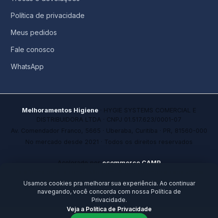
Política de privacidade
Meus pedidos
Fale conosco
WhatsApp
Melhoramentos Higiene
· HYGIE SYSTEMS COMERCIAL E
DISTRIBUIDORA LTDA · CNPJ 01.517.623/0001-07
Av. Comendador Franco, 5665 · Uberaba, Curitiba · PR, 81560-000
No mercado desde 2021 · Todos os direitos reservados
Acelerado por
ecommerce.CAMP
Plataforma de alta conversão com IA que aprende a cada venda.
Ideal para founders e empresários que precisam ir além da
Usamos cookies pra melhorar sua experiência. Ao continuar
tecnologia.
navegando, você concorda com nossa Política de
Privacidade.
Veja a Política de Privacidade