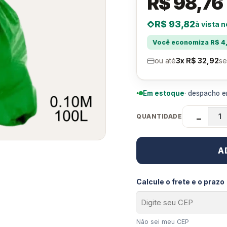
R$ 98,76
R$ 93,82
à vista n
Você economiza R$ 4,
ou até
3x R$ 32,92
se
Em estoque
· despacho em
QUANTIDADE
−
A
Calcule o frete e o prazo
Não sei meu CEP