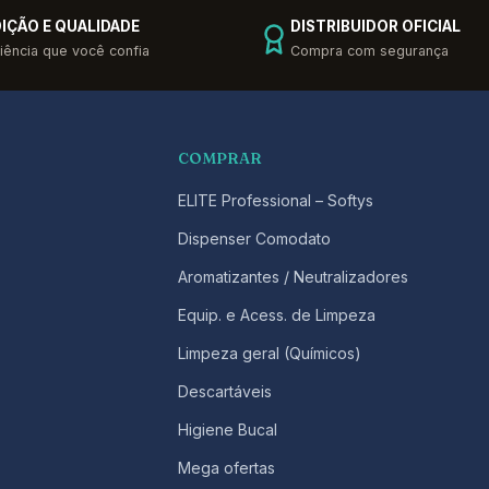
IÇÃO E QUALIDADE
DISTRIBUIDOR OFICIAL
iência que você confia
Compra com segurança
COMPRAR
ELITE Professional – Softys
Dispenser Comodato
Aromatizantes / Neutralizadores
Equip. e Acess. de Limpeza
Limpeza geral (Químicos)
Descartáveis
Higiene Bucal
Mega ofertas