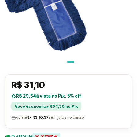
R$ 31,10
R$ 29,54
à vista no Pix, 5% off
Você economiza R$ 1,56 no Pix
ou até
3x R$ 10,37
sem juros no cartão
Em estoque
só restam 4!