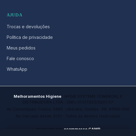
AJUDA
Trocas e devoluções
Política de privacidade
Meus pedidos
Fale conosco
WhatsApp
Melhoramentos Higiene
· HYGIE SYSTEMS COMERCIAL E
DISTRIBUIDORA LTDA · CNPJ 01.517.623/0001-07
Av. Comendador Franco, 5665 · Uberaba, Curitiba · PR, 81560-000
No mercado desde 2021 · Todos os direitos reservados
Acelerado por
ecommerce.CAMP
Plataforma de alta conversão com IA que aprende a cada venda.