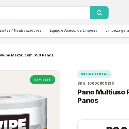
antes / Neutralizadores
Equip. e Acess. de Limpeza
Limpeza gera
axwipe Max50 com 690 Panos
MEGA OFERTAS
21% OFF
SKU: 10600800136
Pano Multiuso
Panos