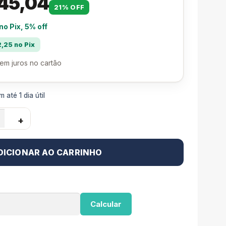
45,04
21% OFF
 no Pix, 5% off
,25 no Pix
em juros no cartão
 até 1 dia útil
+
DICIONAR AO CARRINHO
Calcular