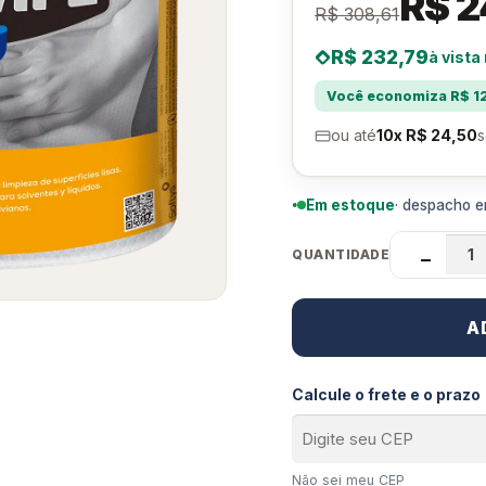
R$ 2
R$ 308,61
R$ 232,79
à vista
Você economiza R$ 12
ou até
10x R$ 24,50
s
Em estoque
· despacho em
QUANTIDADE
−
A
Calcule o frete e o prazo
Não sei meu CEP