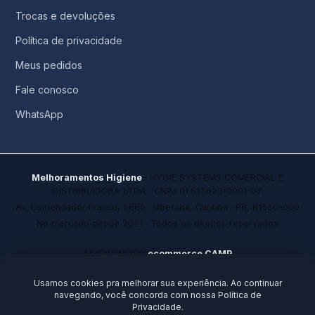
Trocas e devoluções
Política de privacidade
Meus pedidos
Fale conosco
WhatsApp
Melhoramentos Higiene
· HYGIE SYSTEMS COMERCIAL E
DISTRIBUIDORA LTDA · CNPJ 01.517.623/0001-07
Av. Comendador Franco, 5665 · Uberaba, Curitiba · PR, 81560-000
No mercado desde 2021 · Todos os direitos reservados
Acelerado por
ecommerce.CAMP
Plataforma de alta conversão com IA que aprende a cada venda.
Ideal para founders e empresários que precisam ir além da
Usamos cookies pra melhorar sua experiência. Ao continuar
tecnologia.
navegando, você concorda com nossa Política de
Privacidade.