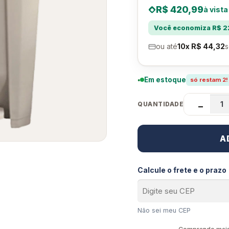
R$ 420,99
à vista
Você economiza R$ 22
ou até
10x R$ 44,32
s
Em estoque
só restam 2!
QUANTIDADE
−
A
Calcule o frete e o prazo
Não sei meu CEP