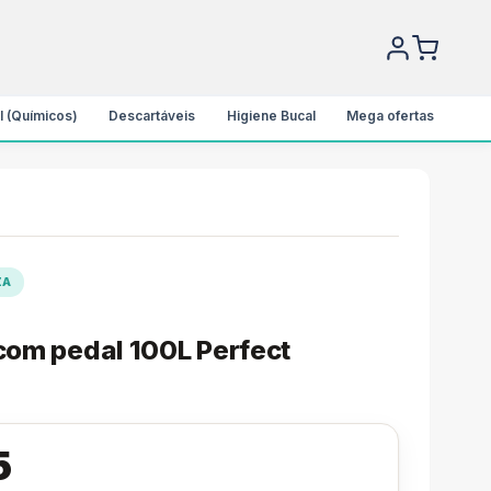
l (Químicos)
Descartáveis
Higiene Bucal
Mega ofertas
ZA
 com pedal 100L Perfect
5