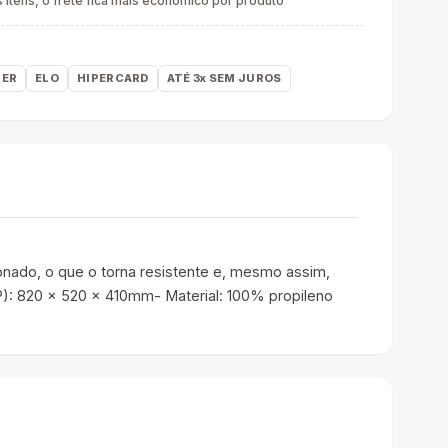
itens, o frete fica mais econômico por produto
ER
ELO
HIPERCARD
ATÉ 3x SEM JUROS
onado, o que o torna resistente e, mesmo assim,
 P): 820 x 520 x 410mm- Material: 100% propileno