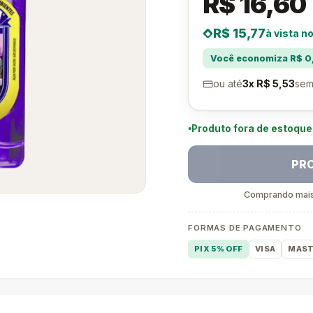
R$ 16,60
R$ 15,77
à vista no
Você economiza R$ 0,
ou até
3x R$ 5,53
sem
Produto fora de estoqu
PR
Comprando mais 
FORMAS DE PAGAMENTO
PIX 5% OFF
VISA
MAST