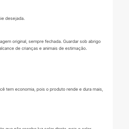
cie desejada.
agem original, sempre fechada. Guardar sob abrigo
o alcance de crianças e animais de estimação.
ocê tem economia, pois o produto rende e dura mais,
que não recebe luz solar direta, pois o calor