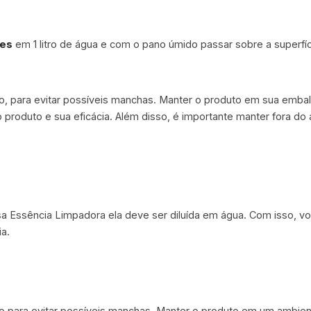
tes
em 1 litro de água e com o pano úmido passar sobre a superfí
, para evitar possíveis manchas. Manter o produto em sua embal
 o produto e sua eficácia. Além disso, é importante manter fora d
sa Essência Limpadora ela deve ser diluída em água. Com isso, v
a.
para evitar possíveis manchas. Manter o produto em um ambiente 