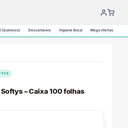
l (Químicos)
Descartáveis
Higiene Bucal
Mega ofertas
OFTYS
Softys – Caixa 100 folhas