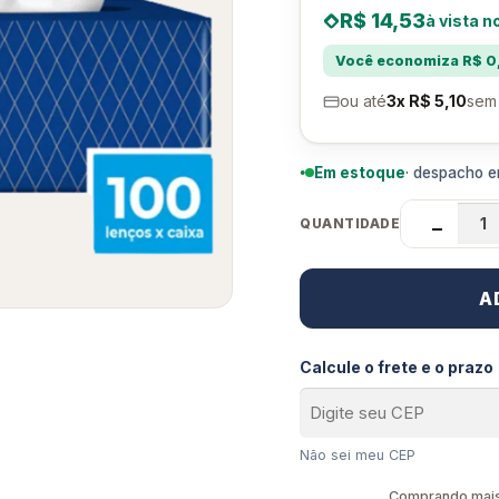
R$ 14,53
à vista n
Você economiza R$ 0,
ou até
3x R$ 5,10
sem 
Em estoque
· despacho em
QUANTIDADE
−
A
Calcule o frete e o prazo
Não sei meu CEP
Comprando mais 