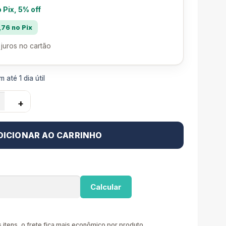
o Pix, 5% off
76 no Pix
juros no cartão
 até 1 dia útil
+
DICIONAR AO CARRINHO
Calcular
itens, o frete fica mais econômico por produto