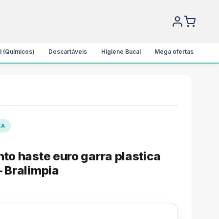
l (Químicos)
Descartáveis
Higiene Bucal
Mega ofertas
ZA
to haste euro garra plastica
– Bralimpia