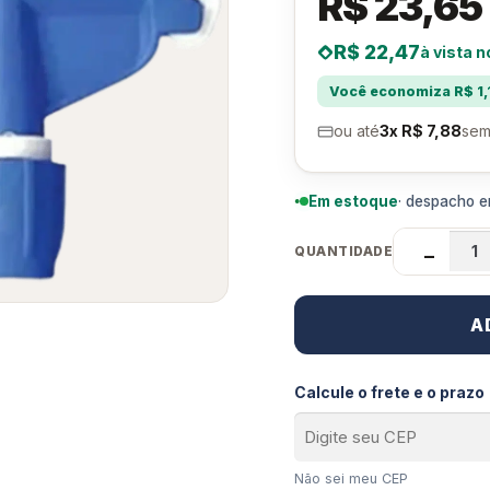
R$ 23,65
R$ 22,47
à vista n
Você economiza R$ 1,
ou até
3x R$ 7,88
sem
Em estoque
· despacho em
QUANTIDADE
−
A
Calcule o frete e o prazo
Não sei meu CEP