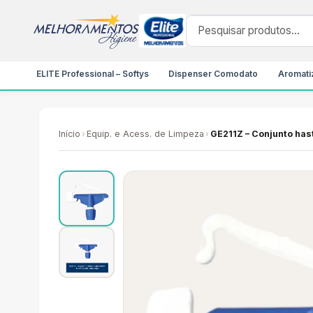
ELITE Professional – Softys
Dispenser Comodato
Aromatiz
Início
›
Equip. e Acess. de Limpeza
›
GE211Z – Conjunto hast