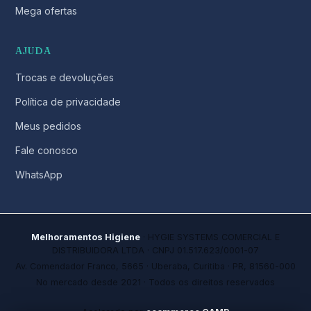
Mega ofertas
AJUDA
Trocas e devoluções
Política de privacidade
Meus pedidos
Fale conosco
WhatsApp
Melhoramentos Higiene
· HYGIE SYSTEMS COMERCIAL E
DISTRIBUIDORA LTDA · CNPJ 01.517.623/0001-07
Av. Comendador Franco, 5665 · Uberaba, Curitiba · PR, 81560-000
No mercado desde 2021 · Todos os direitos reservados