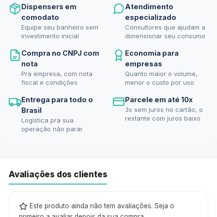
Dispensers em
Atendimento
comodato
especializado
Equipe seu banheiro sem
Consultores que ajudam a
investimento inicial
dimensionar seu consumo
Compra no CNPJ com
Economia para
nota
empresas
Pra empresa, com nota
Quanto maior o volume,
fiscal e condições
menor o custo por uso
Entrega para todo o
Parcele em até 10x
3x sem juros no cartão, o
Brasil
restante com juros baixo
Logística pra sua
operação não parar
Avaliações dos clientes
Este produto ainda não tem avaliações. Seja o
primeiro a avaliar depois da sua compra.